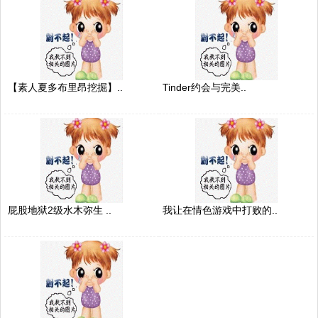
【素人夏多布里昂挖掘】..
Tinder约会与完美..
屁股地狱2级水木弥生 ..
我让在情色游戏中打败的..